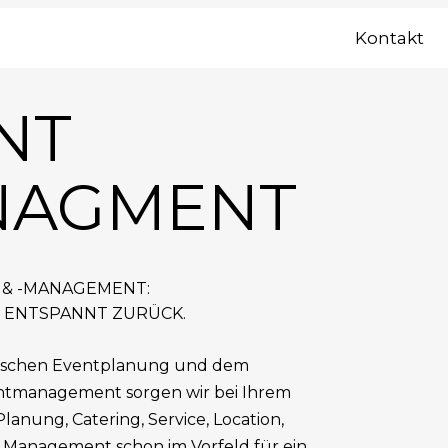
Kontakt
NT
NAGMENT
& -MANAGEMENT:
H ENTSPANNT ZURÜCK.
ibischen Eventplanung und dem
entmanagement sorgen wir bei Ihrem
lanung, Catering, Service, Location,
 Management schon im Vorfeld für ein